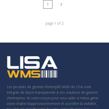
1
2
page
1
of
2
Les produits de gestion d’entrepôt WMS de LISA sont
intégrés de façon transparente à vos solutions de gestion
d’entreprise. Ils sont conçus pour vous aider à mieux gérer
votre chaîne d’approvisionnement et accroître la visibilité,