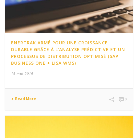
ENERTRAK ARMÉ POUR UNE CROISSANCE
DURABLE GRÂCE À L’ANALYSE PRÉDICTIVE ET UN
PROCESSUS DE DISTRIBUTION OPTIMISÉ (SAP
BUSINESS ONE + LISA WMS)
15 mai 2019
Read More
0