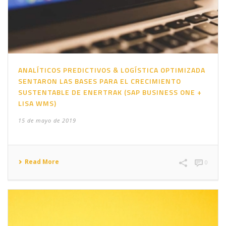
ANALÍTICOS PREDICTIVOS & LOGÍSTICA OPTIMIZADA
SENTARON LAS BASES PARA EL CRECIMIENTO
SUSTENTABLE DE ENERTRAK (SAP BUSINESS ONE +
LISA WMS)
15 de mayo de 2019
Read More
0