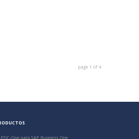
page
1
of
4
RODUCTOS
PDC-One para SAP Business One