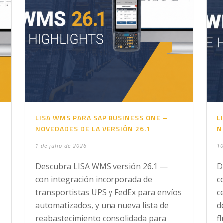
LISA WMS PARA SAP BUSINESS ONE –
L
NOVEDADES DE LA VERSIÓN 26.1
N
1 de julio de 2026
10
Descubra LISA WMS versión 26.1 —
D
con integración incorporada de
c
transportistas UPS y FedEx para envíos
c
automatizados, y una nueva lista de
d
reabastecimiento consolidada para
f