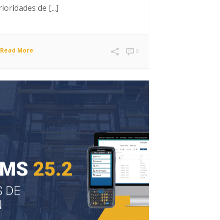
rioridades de [...]
Read More
0