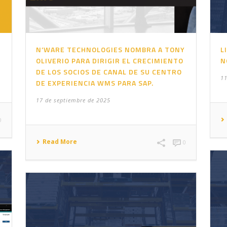
N’WARE TECHNOLOGIES NOMBRA A TONY
L
OLIVERIO PARA DIRIGIR EL CRECIMIENTO
N
DE LOS SOCIOS DE CANAL DE SU CENTRO
11
DE EXPERIENCIA WMS PARA SAP.
17 de septiembre de 2025
0
Read More
0