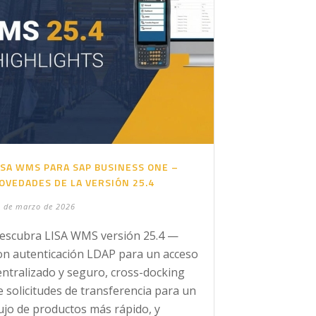
ISA WMS PARA SAP BUSINESS ONE –
OVEDADES DE LA VERSIÓN 25.4
 de marzo de 2026
escubra LISA WMS versión 25.4 —
on autenticación LDAP para un acceso
entralizado y seguro, cross-docking
e solicitudes de transferencia para un
lujo de productos más rápido, y