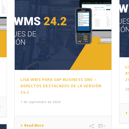
L
A
LISA WMS PARA SAP BUSINESS ONE –
2
ASPECTOS DESTACADOS DE LA VERSIÓN
29
24.2
1 de septiembre de 2024
0
Read More
0