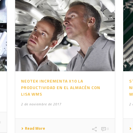
NEOTEK INCREMENTA X10 LA
S
PRODUCTIVIDAD EN EL ALMACÉN CON
N
LISA WMS
W
2 de noviembre de 2017
2 
0
Read More
0