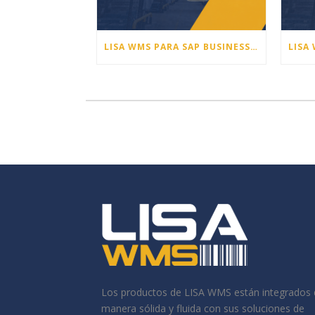
LISA WMS PARA SAP BUSINESS ONE – NOVEDADES DE LA VERSIÓN 26.2
Los productos de LISA WMS están integrados 
manera sólida y fluida con sus soluciones de