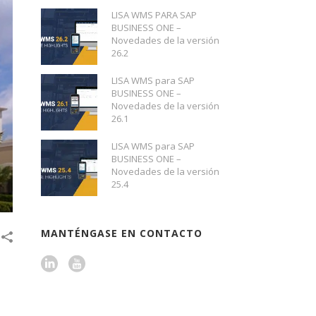
LISA WMS PARA SAP
BUSINESS ONE –
Novedades de la versión
26.2
LISA WMS para SAP
BUSINESS ONE –
Novedades de la versión
26.1
LISA WMS para SAP
BUSINESS ONE –
Novedades de la versión
25.4
MANTÉNGASE EN CONTACTO