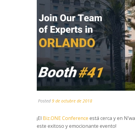
Posted
9 de octubre de 2018
¡El
Biz.ONE Conference
está cerca y en N’w
este exitoso y emocionante evento!