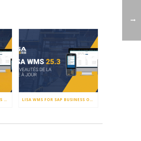
LISA WMS POUR SAP BUSINESS ONE – NOUVEAUTÉS DE LA VERSION 25.4
LISA WMS FOR SAP BUSINESS ONE – RELEASE HIGHLIGHTS 25.3