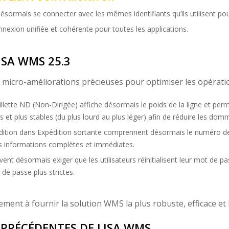
désormais se connecter avec les mêmes identifiants qu’ils utilisent po
nexion unifiée et cohérente pour toutes les applications.
ISA WMS 25.3
micro-améliorations précieuses pour optimiser les opératio
lette ND (Non-Dirigée) affiche désormais le poids de la ligne et perme
s et plus stables (du plus lourd au plus léger) afin de réduire les do
dition dans Expédition sortante comprennent désormais le numéro de su
des informations complètes et immédiates.
nt désormais exiger que les utilisateurs réinitialisent leur mot de p
 de passe plus strictes.
ent à fournir la solution WMS la plus robuste, efficace et
 PRÉCÉDENTES DE LISA WMS